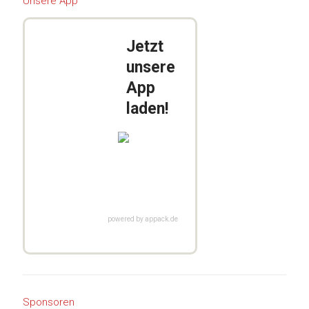
Unsere App
Jetzt
unsere
App
laden!
powered by appack.de
Sponsoren