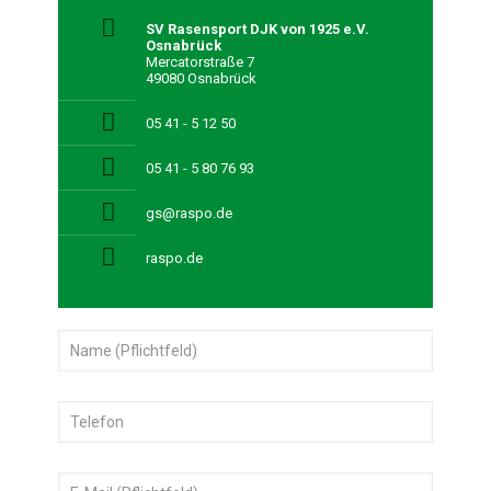
SV Rasensport DJK von 1925 e.V.
Osnabrück
Mercatorstraße 7
49080 Osnabrück
05 41 - 5 12 50
05 41 - 5 80 76 93
gs@raspo.de
raspo.de