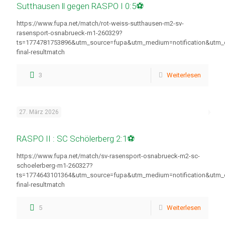
Sutthausen ll gegen RASPO I 0:5⚽
https://www.fupa.net/match/rot-weiss-sutthausen-m2-sv-
rasensport-osnabrueck-m1-260329?
ts=1774781753896&utm_source=fupa&utm_medium=notification&utm
final-resultmatch
3
Weiterlesen
27. März 2026
RASPO II : SC Schölerberg 2:1⚽
https://www.fupa.net/match/sv-rasensport-osnabrueck-m2-sc-
schoelerberg-m1-260327?
ts=1774643101364&utm_source=fupa&utm_medium=notification&utm
final-resultmatch
5
Weiterlesen