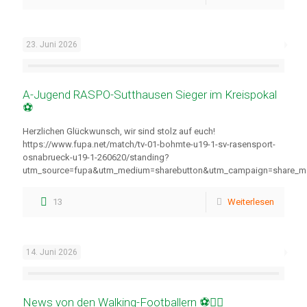
23. Juni 2026
A-Jugend RASPO-Sutthausen Sieger im Kreispokal
⚽
Herzlichen Glückwunsch, wir sind stolz auf euch!
https://www.fupa.net/match/tv-01-bohmte-u19-1-sv-rasensport-
osnabrueck-u19-1-260620/standing?
utm_source=fupa&utm_medium=sharebutton&utm_campaign=share_m
13
Weiterlesen
14. Juni 2026
News von den Walking-Footballern ⚽🚶‍♂️