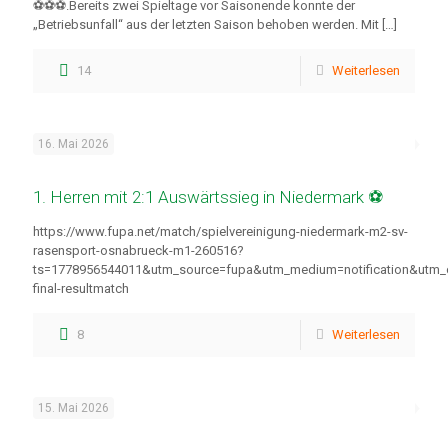
⚽⚽⚽.Bereits zwei Spieltage vor Saisonende konnte der
„Betriebsunfall“ aus der letzten Saison behoben werden. Mit
[…]
14
Weiterlesen
16. Mai 2026
1. Herren mit 2:1 Auswärtssieg in Niedermark ⚽
https://www.fupa.net/match/spielvereinigung-niedermark-m2-sv-
rasensport-osnabrueck-m1-260516?
ts=1778956544011&utm_source=fupa&utm_medium=notification&utm
final-resultmatch
8
Weiterlesen
15. Mai 2026