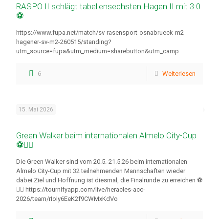
RASPO II schlägt tabellensechsten Hagen II mit 3:0
⚽
https://www.fupa.net/match/sv-rasensport-osnabrueck-m2-
hagener-sv-m2-260515/standing?
utm_source=fupa&utm_medium=sharebutton&utm_camp
6
Weiterlesen
15. Mai 2026
Green Walker beim internationalen Almelo City-Cup
⚽🚶‍♂️
Die Green Walker sind vom 20.5.-21.5.26 beim internationalen
Almelo City-Cup mit 32 teilnehmenden Mannschaften wieder
dabei.Ziel und Hoffnung ist diesmal, die Finalrunde zu erreichen ⚽
🚶‍♂️ https://tournifyapp.com/live/heracles-acc-
2026/team/rIoIy6EeK2f9CWMxKdVo