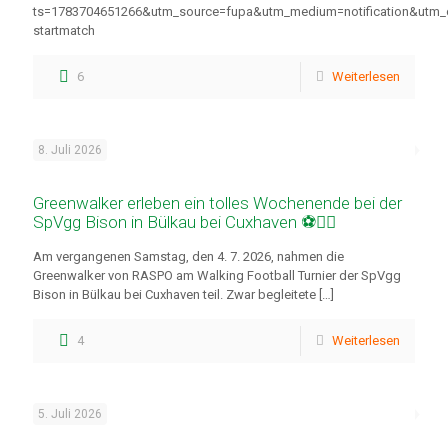
ts=1783704651266&utm_source=fupa&utm_medium=notification&utm_
startmatch
6
Weiterlesen
8. Juli 2026
Greenwalker erleben ein tolles Wochenende bei der
SpVgg Bison in Bülkau bei Cuxhaven ⚽🚶‍♂️
Am vergangenen Samstag, den 4. 7. 2026, nahmen die
Greenwalker von RASPO am Walking Football Turnier der SpVgg
Bison in Bülkau bei Cuxhaven teil. Zwar begleitete
[…]
4
Weiterlesen
5. Juli 2026