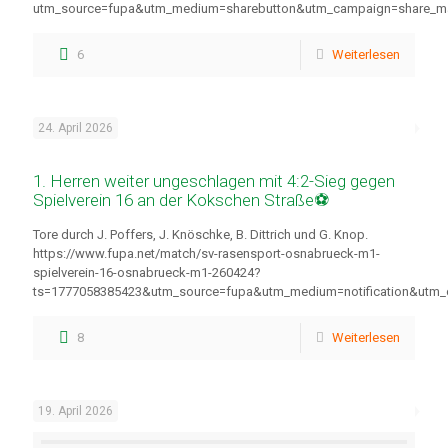
utm_source=fupa&utm_medium=sharebutton&utm_campaign=share_m
6
Weiterlesen
24. April 2026
1. Herren weiter ungeschlagen mit 4:2-Sieg gegen
Spielverein 16 an der Kokschen Straße⚽
Tore durch J. Poffers, J. Knöschke, B. Dittrich und G. Knop.
https://www.fupa.net/match/sv-rasensport-osnabrueck-m1-
spielverein-16-osnabrueck-m1-260424?
ts=1777058385423&utm_source=fupa&utm_medium=notification&utm
8
Weiterlesen
19. April 2026