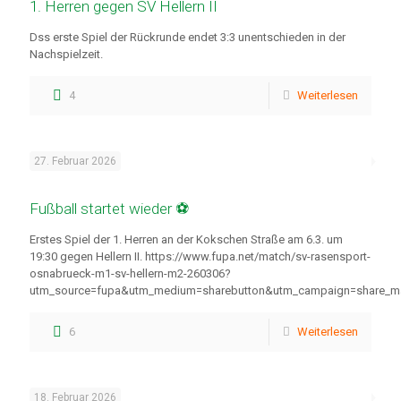
1. Herren gegen SV Hellern II
Dss erste Spiel der Rückrunde endet 3:3 unentschieden in der
Nachspielzeit.
4
Weiterlesen
27. Februar 2026
Fußball startet wieder ⚽
Erstes Spiel der 1. Herren an der Kokschen Straße am 6.3. um
19:30 gegen Hellern II. https://www.fupa.net/match/sv-rasensport-
osnabrueck-m1-sv-hellern-m2-260306?
utm_source=fupa&utm_medium=sharebutton&utm_campaign=share_m
6
Weiterlesen
18. Februar 2026