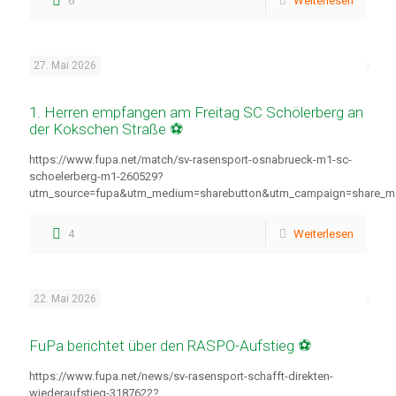
6
Weiterlesen
27. Mai 2026
1. Herren empfangen am Freitag SC Schölerberg an
der Kokschen Straße ⚽
https://www.fupa.net/match/sv-rasensport-osnabrueck-m1-sc-
schoelerberg-m1-260529?
utm_source=fupa&utm_medium=sharebutton&utm_campaign=share_m
4
Weiterlesen
22. Mai 2026
FuPa berichtet über den RASPO-Aufstieg ⚽
https://www.fupa.net/news/sv-rasensport-schafft-direkten-
wiederaufstieg-3187622?