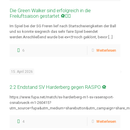
Die Green Walker sind erfolgreich in die
Freiluftsaison gestartet.⚽🚶‍♂️
Im Spiel bei der SG Freren lief nach Startschwierigkeiten der Ball
und so konnte siegreich das sehr faire Spiel beendet
werden.Anschließend wurde bei 🌭+🍺noch geklönt, bevor
[…]
6
Weiterlesen
15. April 2026
2:2 Endstand SV Harderberg gegen RASPO ⚽
https://www.fupa.net/match/sv-harderberg-m1-sv-rasensport-
osnabrueck-m1-260415?
utm_source=fupa&utm_medium=sharebutton&utm_campaign=share_m
4
Weiterlesen