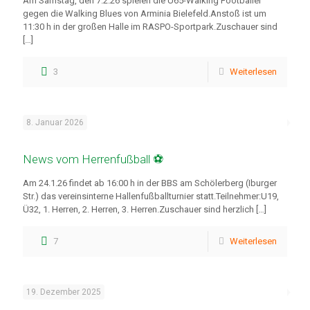
Am Samstag, den 7.2.26 spielen die Ü65-Walking Footballer
gegen die Walking Blues von Arminia Bielefeld.Anstoß ist um
11:30 h in der großen Halle im RASPO-Sportpark.Zuschauer sind
[…]
3
Weiterlesen
8. Januar 2026
News vom Herrenfußball ⚽
Am 24.1.26 findet ab 16:00 h in der BBS am Schölerberg (Iburger
Str.) das vereinsinterne Hallenfußballturnier statt.Teilnehmer:U19,
Ü32, 1. Herren, 2. Herren, 3. Herren.Zuschauer sind herzlich
[…]
7
Weiterlesen
19. Dezember 2025