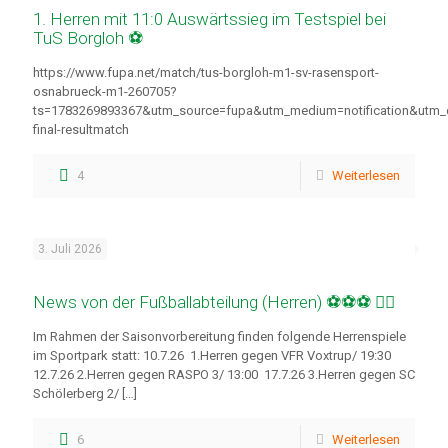
1. Herren mit 11:0 Auswärtssieg im Testspiel bei
TuS Borgloh ⚽
https://www.fupa.net/match/tus-borgloh-m1-sv-rasensport-
osnabrueck-m1-260705?
ts=1783269893367&utm_source=fupa&utm_medium=notification&utm
final-resultmatch
4
Weiterlesen
3. Juli 2026
News von der Fußballabteilung (Herren) ⚽⚽⚽ 🏃‍♂️
Im Rahmen der Saisonvorbereitung finden folgende Herrenspiele
im Sportpark statt: 10.7.26 1.Herren gegen VFR Voxtrup/ 19:30
12.7.26 2.Herren gegen RASPO 3/ 13:00 17.7.26 3.Herren gegen SC
Schölerberg 2/
[…]
6
Weiterlesen