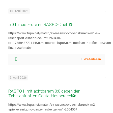
10. April 2026
5:0 für die Erste im RASPO-Duell ⚽
https://www.fupa.net/match/sv-rasensport-osnabrueck-m1-sv-
rasensport-osnabrueck-m2-260410?
ts=1775848773144&utm_source=fupa&utm_medium=notification&utm
final-resultmatch
5
Weiterlesen
6. April 2026
RASPO II mit achtbarem 0:0 gegen den
Tabellenfünften Gaste-Hasbergen!⚽
https://www.fupa.net/match/sv-rasensport-osnabrueck-m2-
spielvereinigung-gaste-hasbergen-m1-260406?