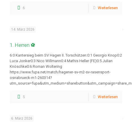
6
Weiterlesen
14. März 2026
1. Herren ⚽
6:0 Kantersieg beim SV Hagen II. Torschützen:0:1 Georgio Knop0:2
Luca Jonker0:3 Nico Willmann0:4 Mathis Heller (FE)0:5 Julian
Knöschke0:6 Roman Woltering
https://www.fupa.net/match/hagener-sv-m2-sv-rasensport-
osnabrueck-m1-260314?
utm_source=fupa&utm_medium=sharebutton&utm_campaign=share_m
5
Weiterlesen
6. März 2026