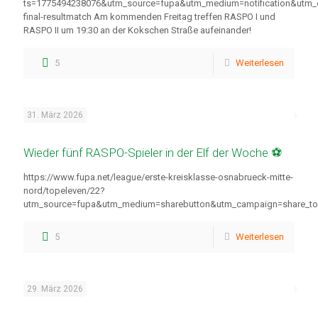
ts=1775494238076&utm_source=fupa&utm_medium=notification&utm
final-resultmatch Am kommenden Freitag treffen RASPO I und
RASPO II um 19:30 an der Kokschen Straße aufeinander!
5
Weiterlesen
31. März 2026
Wieder fünf RASPO-Spieler in der Elf der Woche ⚽
https://www.fupa.net/league/erste-kreisklasse-osnabrueck-mitte-
nord/topeleven/22?
utm_source=fupa&utm_medium=sharebutton&utm_campaign=share_to
5
Weiterlesen
29. März 2026