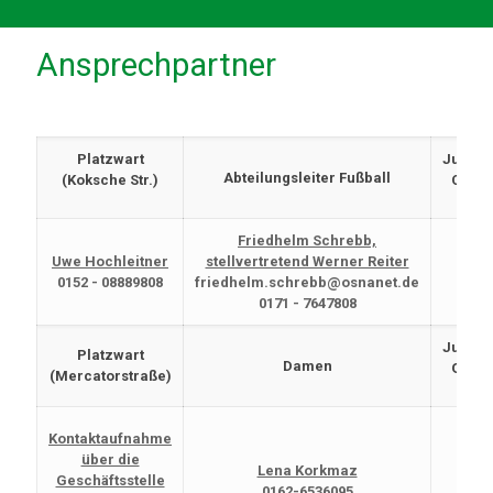
Ansprechpartner
Platzwart
Jugend
Abteilungsleiter Fußball
(Koksche Str.)
C bis
Friedhelm Schrebb,
C
Uwe Hochleitner
stellvertretend Werner Reiter
Ko
0152 - 08889808
friedhelm.schrebb@osnanet.de
0171 - 7647808
Jugend
Platzwart
Damen
G bis
(Mercatorstraße)
Kontaktaufnahme
über die
Lena Korkmaz
Geschäftsstelle
0162-6536095