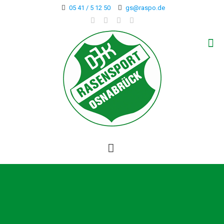
05 41 / 5 12 50
gs@raspo.de