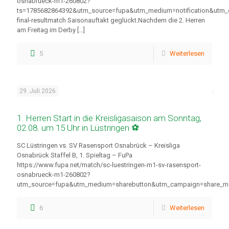
osnabrueck-m1-260802?
ts=1785682864392&utm_source=fupa&utm_medium=notification&utm
final-resultmatch Saisonauftakt geglückt.Nachdem die 2. Herren
am Freitag im Derby
[…]
5
Weiterlesen
29. Juli 2026
1. Herren Start in die Kreisligasaison am Sonntag,
02.08. um 15 Uhr in Lüstringen ⚽
SC Lüstringen vs. SV Rasensport Osnabrück – Kreisliga
Osnabrück Staffel B, 1. Spieltag – FuPa
https://www.fupa.net/match/sc-luestringen-m1-sv-rasensport-
osnabrueck-m1-260802?
utm_source=fupa&utm_medium=sharebutton&utm_campaign=share_m
6
Weiterlesen