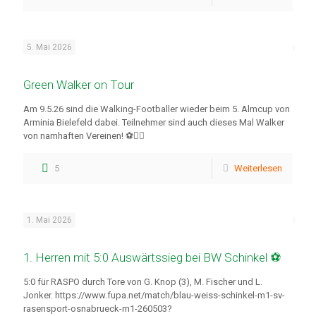
5. Mai 2026
Green Walker on Tour
Am 9.5.26 sind die Walking-Footballer wieder beim 5. Almcup von
Arminia Bielefeld dabei. Teilnehmer sind auch dieses Mal Walker
von namhaften Vereinen! ⚽🚶‍♂️
5
Weiterlesen
1. Mai 2026
1. Herren mit 5:0 Auswärtssieg bei BW Schinkel ⚽
5:0 für RASPO durch Tore von G. Knop (3), M. Fischer und L.
Jonker. https://www.fupa.net/match/blau-weiss-schinkel-m1-sv-
rasensport-osnabrueck-m1-260503?