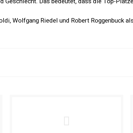
nd Geschlecht. Das bedeutet, dass die Top-Plätze
boldi, Wolfgang Riedel und Robert Roggenbuck a