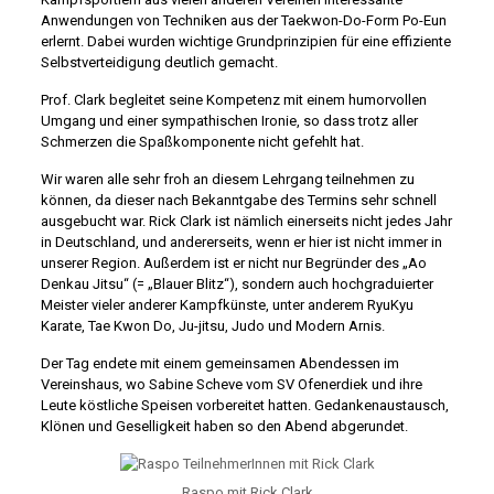
Anwendungen von Techniken aus der Taekwon-Do-Form Po-Eun
erlernt. Dabei wurden wichtige Grundprinzipien für eine effiziente
Selbstverteidigung deutlich gemacht.
Prof. Clark begleitet seine Kompetenz mit einem humorvollen
Umgang und einer sympathischen Ironie, so dass trotz aller
Schmerzen die Spaßkomponente nicht gefehlt hat.
Wir waren alle sehr froh an diesem Lehrgang teilnehmen zu
können, da dieser nach Bekanntgabe des Termins sehr schnell
ausgebucht war. Rick Clark ist nämlich einerseits nicht jedes Jahr
in Deutschland, und andererseits, wenn er hier ist nicht immer in
unserer Region. Außerdem ist er nicht nur Begründer des „Ao
Denkau Jitsu“ (= „Blauer Blitz“), sondern auch hochgraduierter
Meister vieler anderer Kampfkünste, unter anderem RyuKyu
Karate, Tae Kwon Do, Ju-jitsu, Judo und Modern Arnis.
Der Tag endete mit einem gemeinsamen Abendessen im
Vereinshaus, wo Sabine Scheve vom SV Ofenerdiek und ihre
Leute köstliche Speisen vorbereitet hatten. Gedankenaustausch,
Klönen und Geselligkeit haben so den Abend abgerundet.
Raspo mit Rick Clark