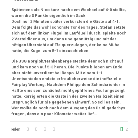
Spätestens als Nico kurz nach dem Wechsel auf 4-0 stellte,
waren die 3 Punkte eigentlich im Sack.
Doch nur 2 Minuten später verkürzten die Gäste auf 4-1.
Dem folgte das wohl schönste Tor des Tages. Stefan setzte
sich auf dem linken Flügel im Laufduell durch, spielte noch
2 Verteidiger aus, um dann uneigennützig und mit der
nötigen Übersicht auf Efe querzulegen, der keine Mühe
hatte, die Kugel zum 5-1 einzuschieben.
Die JSG Borgloh/Hankenberge steckte dennoch nicht auf
und kam noch auf 5-3 heran. Die Punkte blieben am Ende
aber nicht unverdient bei Raspo. Mit einem 1-1
Unentschieden endete erfreulicherweise die inoffizielle
Fairplay Wertung. Nachdem Philipp dem Schiedsrichter in
Hälfte eins sein zunächst nicht gepfiffenes Foul angezeigt
hatte, korrigierten die Gäste in der zweiten Halbzeit einen
ursprünglich für Sie gegebenen Einwurf. So soll es sein.
Wer wollte da noch nach dem Ausgang des Drittligaderbys
fragen, dass ein paar Kilometer weiter lief…
Teilen
2