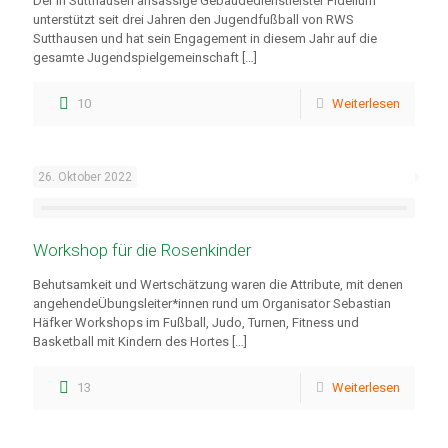
Der in Sutthausen ansässige Gebäudedienstleister Fidelium
unterstützt seit drei Jahren den Jugendfußball von RWS
Sutthausen und hat sein Engagement in diesem Jahr auf die
gesamte Jugendspielgemeinschaft
[…]
10
Weiterlesen
26. Oktober 2022
Workshop für die Rosenkinder
Behutsamkeit und Wertschätzung waren die Attribute, mit denen
angehendeÜbungsleiter*innen rund um Organisator Sebastian
Häfker Workshops im Fußball, Judo, Turnen, Fitness und
Basketball mit Kindern des Hortes
[…]
13
Weiterlesen