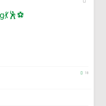
lg💃🕺⚽
18