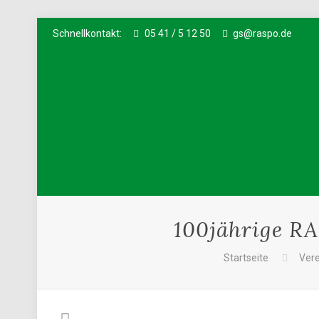
Schnellkontakt:
05 41 / 5 12 50
gs@raspo.de
100jährige RA
Startseite
Vere