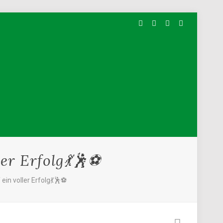
er Erfolg💃🕺⚽
in voller Erfolg💃🕺⚽