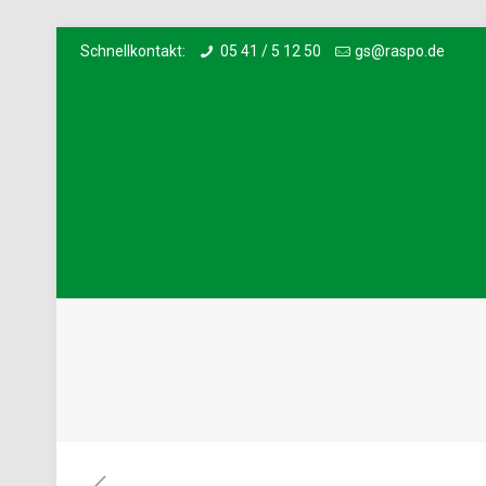
Schnellkontakt:
05 41 / 5 12 50
gs@raspo.de