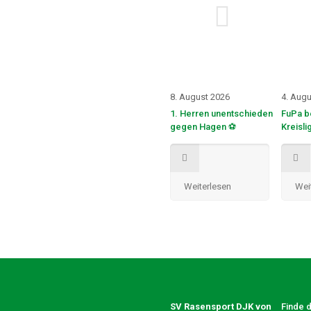
8. August 2026
4. Augu
1. Herren unentschieden
FuPa b
gegen Hagen ⚽
Kreisli
Weiterlesen
Wei
SV Rasensport DJK von
Finde 