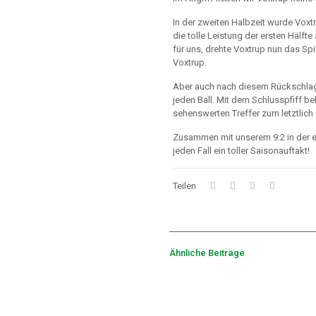
In der zweiten Halbzeit wurde Voxtr
die tolle Leistung der ersten Hälft
für uns, drehte Voxtrup nun das Spi
Voxtrup.
Aber auch nach diesem Rückschlag
jeden Ball. Mit dem Schlusspfiff b
sehenswerten Treffer zum letztlich 
Zusammen mit unserem 9:2 in der 
jeden Fall ein toller Saisonauftakt!
Teilen
Ähnliche Beiträge