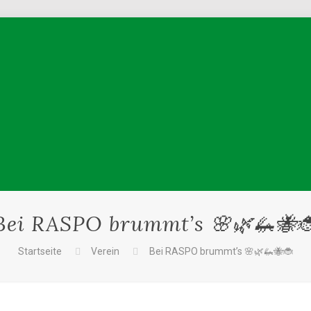
Bei RASPO brummt’s 🌸🌿🦗🐝
Startseite
Verein
Bei RASPO brummt’s 🌸🌿🦗🐝🐞