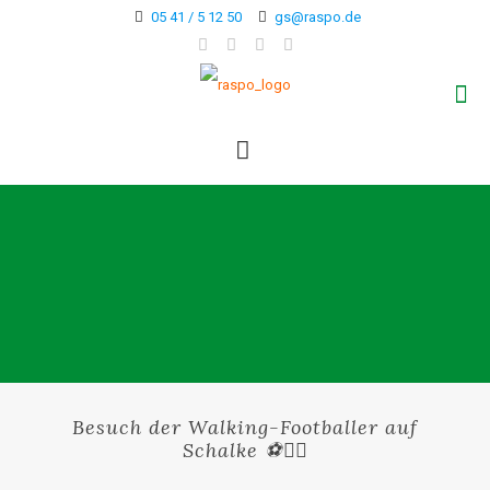
05 41 / 5 12 50
gs@raspo.de
Besuch der Walking-Footballer auf
Schalke ⚽🚶‍♂️