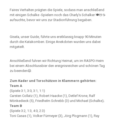
Faires Verhalten prägten die Spiele, sodass man anschließend
mit einigen Schalke -Spielern noch das Charly’s Schalker 🍽️🍺☕
aufsuchte, bevor wir uns zur Stadionführung begaben.
Gisela, unser Guide, führte uns erstklassig knapp 90 Minuten
durch die Katakomben. Einige Anekdoten wurden uns dabei
mitgeteilt.
Anschließend fuhren wir Richtung Heimat, um im RASPO-Heim
bei einem Abschlussbier den ereignisreichen und schönen Tag
zu beenden😃.
Zum Kader und Torschützen in Klammern gehörten:
Team A
(Spiele 3:1, 3:0, 3:1, 1:1)
Carsten Collatz (1), Robert Haacke (1), Detlef Krone, Ralf
Mönkedieck (5), Friedhelm Schrebb (3) und Michael (Schalke);
Team B
(Spiele 3:2, 1:3, 4:0, 2:3)
Toni Casas (1), Volker Fürmeyer (3), Jörg Plogmann (1), Ray