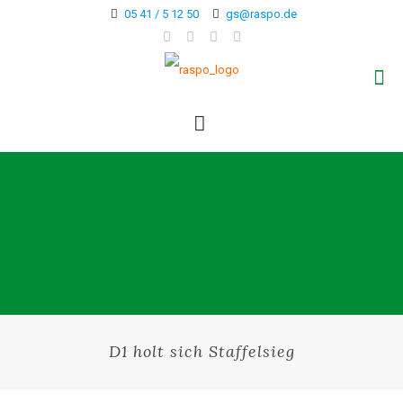
05 41 / 5 12 50
gs@raspo.de
D1 holt sich Staffelsieg