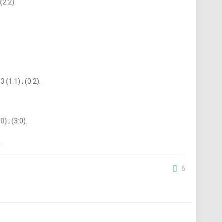
(2:2).
1:1) ; (0:2).
 ; (3:0).
.
6