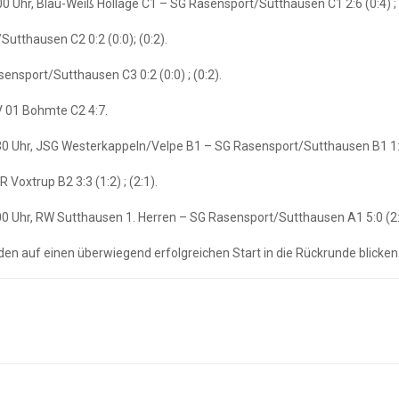
:00 Uhr, Blau-Weiß Hollage C1 – SG Rasensport/Sutthausen C1 2:6 (0:4) ; 
utthausen C2 0:2 (0:0); (0:2).
ensport/Sutthausen C3 0:2 (0:0) ; (0:2).
V 01 Bohmte C2 4:7.
:30 Uhr, JSG Westerkappeln/Velpe B1 – SG Rasensport/Sutthausen B1 1:3 (
Voxtrup B2 3:3 (1:2) ; (2:1).
:00 Uhr, RW Sutthausen 1. Herren – SG Rasensport/Sutthausen A1 5:0 (2:0)
en auf einen überwiegend erfolgreichen Start in die Rückrunde blicken