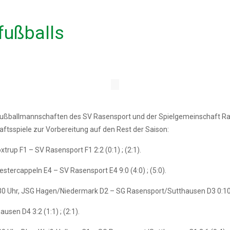
fußballs
ußballmannschaften des SV Rasensport und der Spielgemeinschaft Ras
aftsspiele zur Vorbereitung auf den Rest der Saison:
xtrup F1 – SV Rasensport F1 2:2 (0:1) ; (2:1).
estercappeln E4 – SV Rasensport E4 9:0 (4:0) ; (5:0).
:30 Uhr, JSG Hagen/Niedermark D2 – SG Rasensport/Sutthausen D3 0:10 (0
usen D4 3:2 (1:1) ; (2:1).