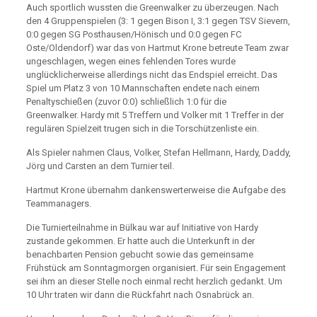
Auch sportlich wussten die Greenwalker zu überzeugen. Nach
den 4 Gruppenspielen (3: 1 gegen Bison I, 3:1 gegen TSV Sievern,
0:0 gegen SG Posthausen/Hönisch und 0:0 gegen FC
Oste/Oldendorf) war das von Hartmut Krone betreute Team zwar
ungeschlagen, wegen eines fehlenden Tores wurde
unglücklicherweise allerdings nicht das Endspiel erreicht. Das
Spiel um Platz 3 von 10 Mannschaften endete nach einem
Penaltyschießen (zuvor 0:0) schließlich 1:0 für die
Greenwalker. Hardy mit 5 Treffern und Volker mit 1 Treffer in der
regulären Spielzeit trugen sich in die Torschützenliste ein.
Als Spieler nahmen Claus, Volker, Stefan Hellmann, Hardy, Daddy,
Jörg und Carsten an dem Turnier teil.
Hartmut Krone übernahm dankenswerterweise die Aufgabe des
Teammanagers.
Die Turnierteilnahme in Bülkau war auf Initiative von Hardy
zustande gekommen. Er hatte auch die Unterkunft in der
benachbarten Pension gebucht sowie das gemeinsame
Frühstück am Sonntagmorgen organisiert. Für sein Engagement
sei ihm an dieser Stelle noch einmal recht herzlich gedankt. Um
10 Uhr traten wir dann die Rückfahrt nach Osnabrück an.