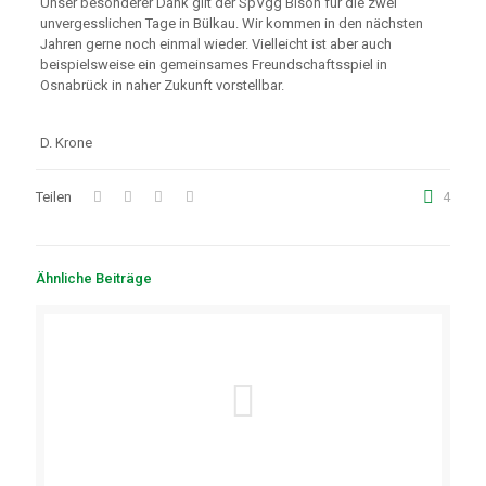
Unser besonderer Dank gilt der SpVgg Bison für die zwei
unvergesslichen Tage in Bülkau. Wir kommen in den nächsten
Jahren gerne noch einmal wieder. Vielleicht ist aber auch
beispielsweise ein gemeinsames Freundschaftsspiel in
Osnabrück in naher Zukunft vorstellbar.
D. Krone
Teilen
4
Ähnliche Beiträge