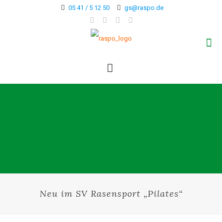
05 41 / 5 12 50
gs@raspo.de
Neu im SV Rasensport „Pilates“