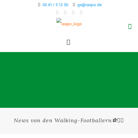
05 41 / 5 12 50
gs@raspo.de
News von den Walking-Footballern⚽🚶‍♂️