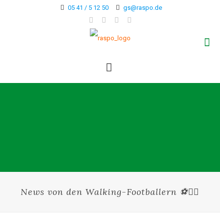
05 41 / 5 12 50
gs@raspo.de
News von den Walking-Footballern ⚽🚶‍♂️