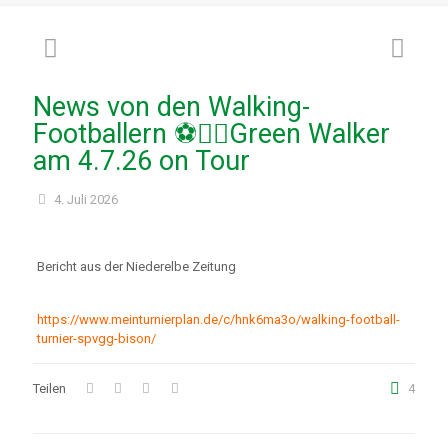
News von den Walking-
Footballern ⚽🚶‍♂️Green Walker
am 4.7.26 on Tour
4. Juli 2026
Bericht aus der Niederelbe Zeitung
https://www.meinturnierplan.de/c/hnk6ma3o/walking-football-
turnier-spvgg-bison/
Teilen
4