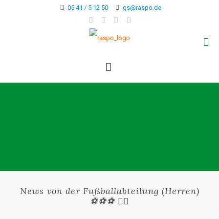
05 41 / 5 12 50
gs@raspo.de
News von der Fußballabteilung (Herren)
⚽⚽⚽ 🏃‍♂️