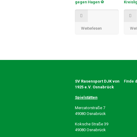
gegen Hagen ⚽
Kreisli
Weiterlesen
Wei
SV Rasensport DJK von
Finde 
1925 e.V. Osnabrück
Spielstätten
Mercatorstraße 7
49080 Osnabrück
Koksche Straße 39
49080 Osnabrück