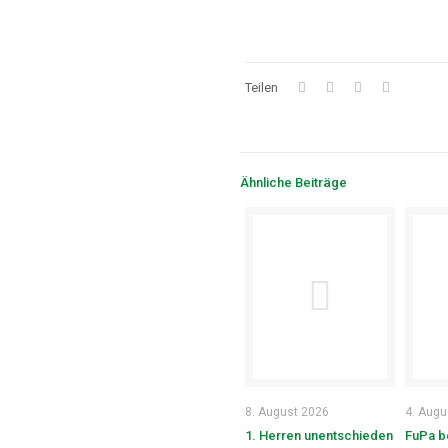
Teilen
Ähnliche Beiträge
8. August 2026
4. Augu
1. Herren unentschieden
FuPa b