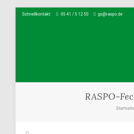
Schnellkontakt:
05 41 / 5 12 50
gs@raspo.de
RASPO-Fech
Startseit