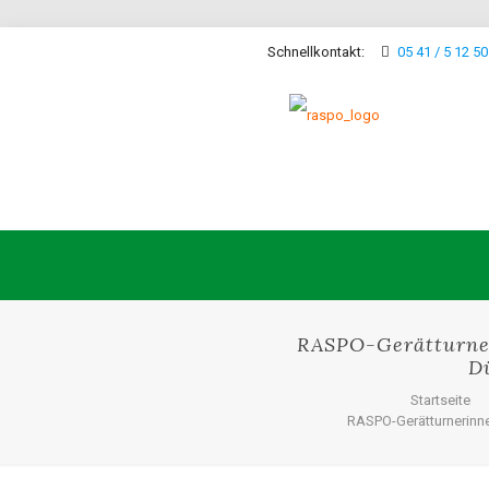
Schnellkontakt:
05 41 / 5 12 50
RASPO-Gerätturne
D
Startseite
RASPO-Gerätturnerinn