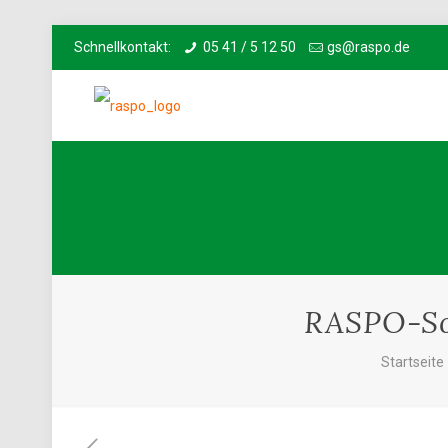
Schnellkontakt:
05 41 / 5 12 50
gs@raspo.de
RASPO-So
Startseite