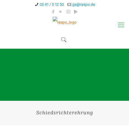
05 41 / 5 12 50
gs@raspo.de
Schiedsrichterehrung