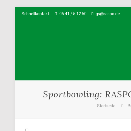
Schnellkontakt:
05 41 / 5 12 50
gs@raspo.de
Sportbowling: RASPO
Startseite
B