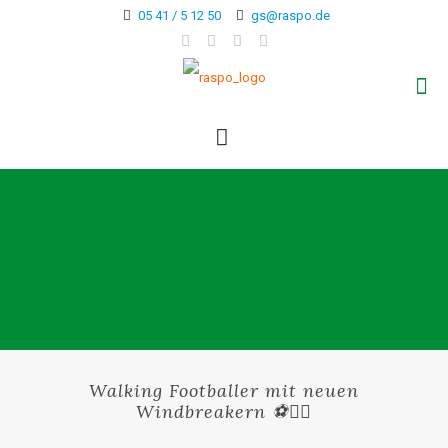
05 41 / 5 12 50
gs@raspo.de
Walking Footballer mit neuen
Windbreakern ⚽🚶‍♂️