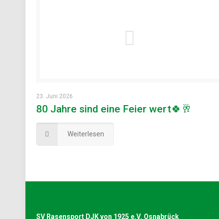
23. Juni 2026
80 Jahre sind eine Feier wert🍀🥂
Weiterlesen
SV Rasensport DJK von 1925 e.V. Osnabrück