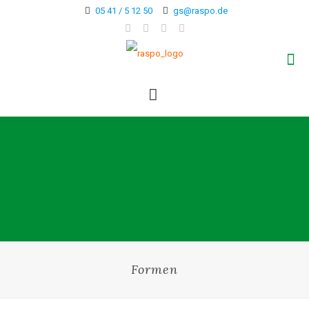
05 41 / 5 12 50
gs@raspo.de
Formen