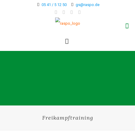
05 41 / 5 12 50
gs@raspo.de
Freikampftraining