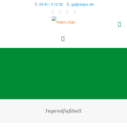
05 41 / 5 12 50
gs@raspo.de
Jugendfußball