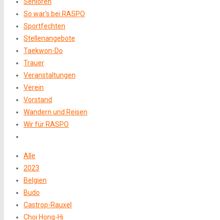
Senioren
So war's bei RASPO
Sportfechten
Stellenangebote
Taekwon-Do
Trauer
Veranstaltungen
Verein
Vorstand
Wandern und Reisen
Wir für RASPO
Alle
2023
Belgien
Budo
Castrop-Rauxel
Choi Hong-Hi