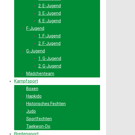
2. E-Jugend
3. E-Jugend
4. E-Jugend
F-Jugend
1. F-Jugend
2. F-Jugend
G-Jugend
1. G-Jugend
2. G-Jugend
Mädchenteam
Kampfsport
Boxen
Hapkido
Historisches Fechten
Judo
Sportfechten
Taekwon-Do
Breitensport