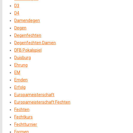
D3
D4
Damendegen
Degen
Degenfechten
Degenfechten Damen
DFB Pokalspiel
Duisburg
Ehrung
EM
Emden
Erfolg
Europameisterschaft
Europameisterschaft Fechten
Fechten
Fechtkurs
Fechtturnier
Formen