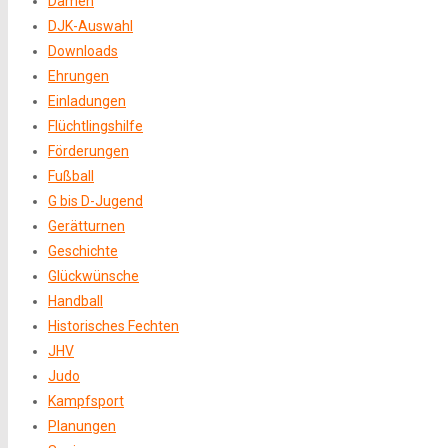
Damen
DJK-Auswahl
Downloads
Ehrungen
Einladungen
Flüchtlingshilfe
Förderungen
Fußball
G bis D-Jugend
Gerätturnen
Geschichte
Glückwünsche
Handball
Historisches Fechten
JHV
Judo
Kampfsport
Planungen