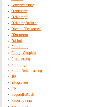
Formentraining
Frankreich
Freikampf
Freikampftraining
Friesen-Fünfkampf
Fünfkampf
Fußball
Geburtstag
George Soupidis
Graduierung
Hamburg
Herbstferientraining
IBF
Integration
ITF
Jugendfußball
Kadertraining
Kampfsport